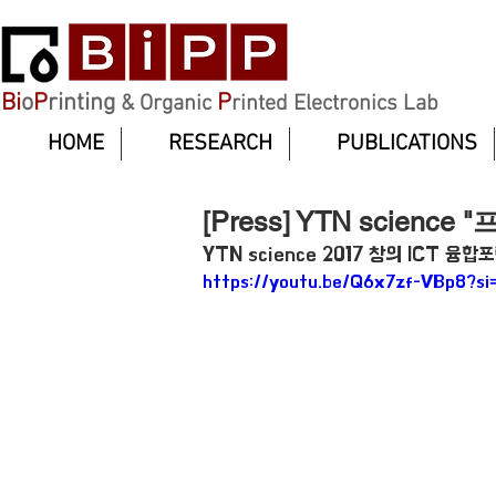
Bi
o
P
rinting
P
& Organic
rinted Electronics Lab
HOME
RESEARCH
PUBLICATIONS
[Press] YTN scien
YTN science 2017 창의 ICT 융합포럼
https://youtu.be/Q6x7zf-VBp8?s