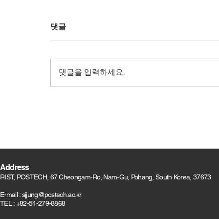
댓글
댓글을 입력하세요.
Address
RIST, POSTECH, 67 Cheongam-Ro, Nam-Gu, Pohang, South Korea, 37673
E-mail :
sjjung@postech.ac.kr
TEL : +82-54-279-8868